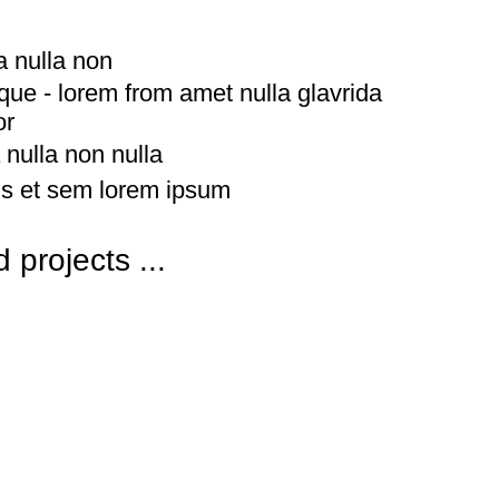
a nulla non
tique - lorem from amet nulla glavrida
or
 nulla non nulla
s et sem lorem ipsum
 projects ...