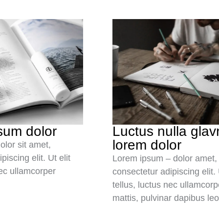
sum dolor
Luctus nulla glav
lorem dolor
lor sit amet,
iscing elit. Ut elit
Lorem ipsum – dolor amet,
nec ullamcorper
consectetur adipiscing elit. 
tellus, luctus nec ullamcorp
mattis, pulvinar dapibus leo