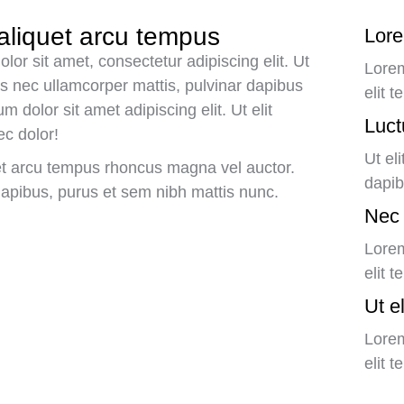
aliquet arcu tempus
Lore
or sit amet, consectetur adipiscing elit. Ut
Lorem
ctus nec ullamcorper mattis, pulvinar dapibus
elit 
m dolor sit amet adipiscing elit. Ut elit
Luct
ec dolor!
Ut el
t arcu tempus rhoncus magna vel auctor.
dapib
apibus, purus et sem nibh mattis nunc.
Nec 
Lorem
elit 
Ut el
Lorem
elit 