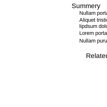
Summery
Nullam port
Aliquet tris
lipdsum dol
Lorem porta
Nullam puru
Related