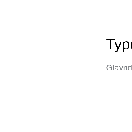
Typ
Glavri