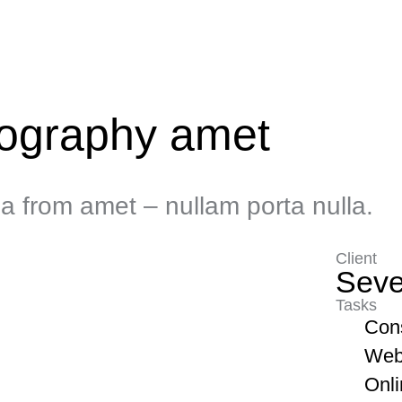
ography amet
da from amet – nullam porta nulla.
Client
Seve
Tasks
Cons
Web
Onli