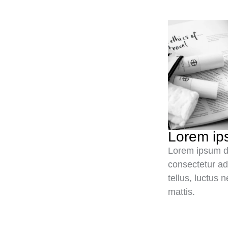
Lorem ip
Lorem ipsum do
consectetur adip
tellus, luctus 
mattis.